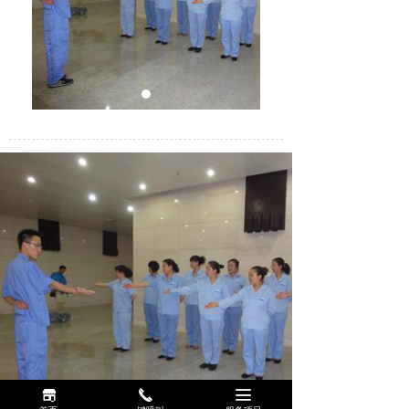
끵
끅
끀