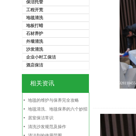
保洁托管
工程开荒
地毯清洗
地板打蜡
石材养护
外墙清洗
沙发清洗
企业小时工保洁
酒店保洁
相关资讯
image-20240928110455
넷
地毯的维护与保养完全攻略
넷
地毯清洗、地毯保养的六个妙招
넷
居室保洁常识
넷
清洗沙发规范及操作
넷
清洁剂的使用范围