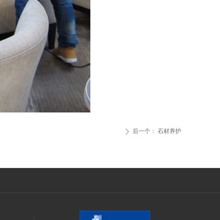
后一个：
石材养护
ꄲ