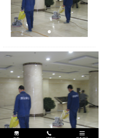
끵
끅
끀