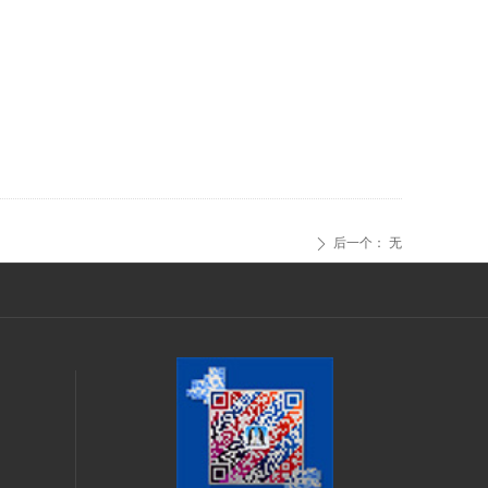
后一个：
无
ꄲ