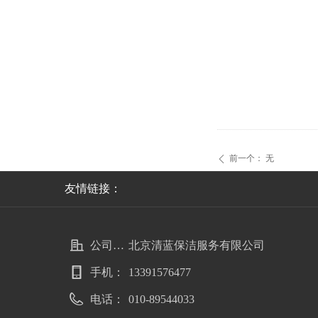
前一个：
无
ꄴ
友情链接：
公司名称：
北京清蓝保洁服务有限公司
手机：
13391576477
电话：
010-89544033