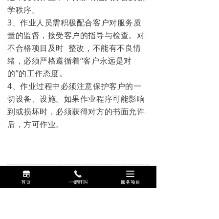
学秩序。
3、作业人员需积极配合客户对服务质
量的监督，接受客户的指导与检查。对
不合格项目及时 整改，不能有不良情
绪，必须严格遵循着“客户永远是对
的”的工作态度。
4、作业过程中必须注意保护客户的一
切设备、设施。如果作业程序可能影响
到或损坏时，必须获得对方的书面允许
后，方可作业。
끵
끅
끀
前一个：
无
ꄴ
首页
一键呼叫
服务项目
后一个：
无
ꄲ